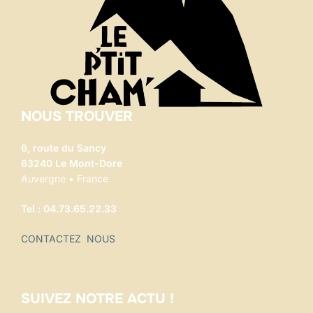
NOUS TROUVER
6, route du Sancy
63240 Le Mont-Dore
Auvergne • France
Tel : 04.73.65.22.33
CONTACTEZ NOUS
SUIVEZ NOTRE ACTU !